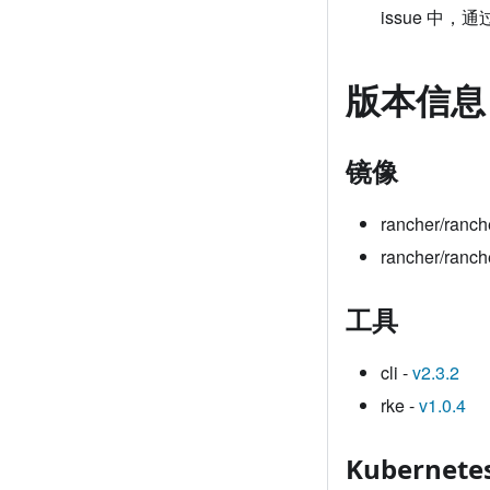
issue 中
版本信息
镜像
rancher/ranch
rancher/ranch
工具
cli -
v2.3.2
rke -
v1.0.4
Kubernet