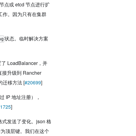
点或 etcd 节点进行扩
正常工作。因为只有在集群
状态。临时解决方案
ng
置了 LoadBalancer，并
接升级到 Rancher
的迁移方法 [
#20699
]
通过 IP 地址注册），
1725
]
集的格式发送了变化。json 格
作为顶层键。我们在这个