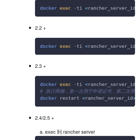
docker
exec
 -ti 
<
rancher_server_id
>
2.2 +
docker
exec
 -ti 
<
rancher_server_id
>
2.3 +
docker
exec
 -ti 
<
rancher_server_id
>
# 执行两侧，第一次用于申请证书，第二次用
docker
 restart 
<
rancher_server_id
>
2.4/2.5 +
exec 到 rancher server