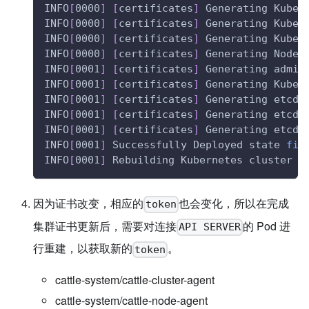
INFO
[
0000
]
[
certificates
]
 Generating Kube 
INFO
[
0000
]
[
certificates
]
 Generating Kube 
INFO
[
0000
]
[
certificates
]
 Generating Kube 
INFO
[
0000
]
[
certificates
]
 Generating Node 
INFO
[
0001
]
[
certificates
]
 Generating admin
INFO
[
0001
]
[
certificates
]
 Generating Kuber
INFO
[
0001
]
[
certificates
]
 Generating etcd-
INFO
[
0001
]
[
certificates
]
 Generating etcd-
INFO
[
0001
]
[
certificates
]
 Generating etcd-
INFO
[
0001
]
 Successfully Deployed state 
fil
INFO
[
0001
]
 Rebuilding Kubernetes cluster w
因为证书改变，相应的
也会变化，所以在完成
token
集群证书更新后，需要对连接
的 Pod 进
API SERVER
行重建，以获取新的
。
token
cattle-system/cattle-cluster-agent
cattle-system/cattle-node-agent