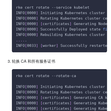
rke cert rotate --service kubelet
INFO
[
0000
]
 Initiating Kubernetes cluster
INFO
[
0000
]
 Rotating Kubernetes cluster cer
INFO
[
0000
]
[
certificates
]
 Generating Node 
INFO
[
0000
]
 Successfully Deployed state 
fil
INFO
[
0000
]
 Rebuilding Kubernetes cluster w
..
..
.
INFO
[
0033
]
[
worker
]
 Successfully restarted
轮换 CA 和所有服务证书
rke cert rotate --rotate-ca
INFO
[
0000
]
 Initiating Kubernetes cluster
INFO
[
0000
]
 Rotating Kubernetes cluster cer
INFO
[
0000
]
[
certificates
]
 Generating CA ku
INFO
[
0000
]
[
certificates
]
 Generating Kuber
INFO
[
0000
]
[
certificates
]
 Generating Kuber