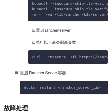
kubectl --insecure-skip-tls-verify 
kubectl --insecure-skip-tls-verify 
rm
 -f /var/lib/rancher/k3s/server/t
重启 rancher-server
执行以下命令刷新参数
curl
 --insecure -sfL https://
<
serve
重启 Rancher Server 容器
docker
 restart 
<
rancher_server_id
>
故障处理