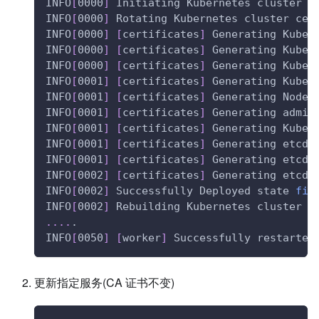
INFO
[
0000
]
 Initiating Kubernetes cluster
INFO
[
0000
]
 Rotating Kubernetes cluster cer
INFO
[
0000
]
[
certificates
]
 Generating Kuber
INFO
[
0000
]
[
certificates
]
 Generating Kube 
INFO
[
0000
]
[
certificates
]
 Generating Kube 
INFO
[
0001
]
[
certificates
]
 Generating Kube 
INFO
[
0001
]
[
certificates
]
 Generating Node 
INFO
[
0001
]
[
certificates
]
 Generating admin
INFO
[
0001
]
[
certificates
]
 Generating Kuber
INFO
[
0001
]
[
certificates
]
 Generating etcd-
INFO
[
0001
]
[
certificates
]
 Generating etcd-
INFO
[
0002
]
[
certificates
]
 Generating etcd-
INFO
[
0002
]
 Successfully Deployed state 
fil
INFO
[
0002
]
 Rebuilding Kubernetes cluster w
..
..
.
INFO
[
0050
]
[
worker
]
 Successfully restarted
更新指定服务(CA 证书不变)