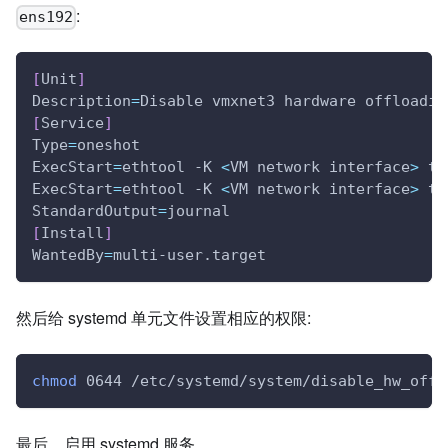
:
ens192
[
Unit
]
Description
=
Disable vmxnet3 hardware offloadin
[
Service
]
Type
=
oneshot
ExecStart
=
ethtool -K 
<
VM network interface
>
 tx
ExecStart
=
ethtool -K 
<
VM network interface
>
 tx
StandardOutput
=
journal
[
Install
]
WantedBy
=
multi-user.target
然后给 systemd 单元文件设置相应的权限:
chmod
 0644 /etc/systemd/system/disable_hw_offl
最后，启用 systemd 服务。