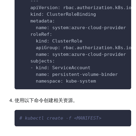
    ---
    apiVersion: rbac.authorization.k8s.io/
    kind: ClusterRoleBinding
    metadata:
      name: system:azure-cloud-provider
    roleRef:
      kind: ClusterRole
      apiGroup: rbac.authorization.k8s.io
      name: system:azure-cloud-provider
    subjects:
    - kind: ServiceAccount
      name: persistent-volume-binder
      namespace: kube-system
使用以下命令创建相关资源。
# kubectl create -f <MANIFEST>