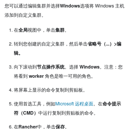
您可以通过编辑集群并选择
Windows
选项将 Windows 主机
添加到自定义集群。
在
全局
视图中，单击
集群
。
转到您创建的自定义集群，然后单击
省略号（...）>编
辑。
向下滚动到
节点操作系统
。选择
Windows
。注意：您
将看到
worker
角色是唯一可用的角色。
将屏幕上显示的命令复制到剪贴板。
使用首选工具，例如
Microsoft 远程桌面
。在
命令提示
符（CMD）
中运行复制到剪贴板的命令。
在
Rancher
中，单击
保存
。