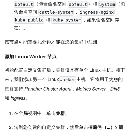
（包含命名空间
）和
（包
Default
default
System
含命名空间
，
，
cattle-system
ingress-nginx
和
，如果命名空间存
kube-public
kube-system
在）。
该节点可能需要几分钟才能在您的集群中注册。
添加 Linux Worker 节点
初始配置自定义集群后，集群仅具有单个 Linux 主机。接下
来，我们添加另一个 Linux
主机，它将用于为您的
worker
集群支持
Rancher Cluster Agent
，
Metrics Server
，
DNS
和
Ingress
。
在
全局
视图中，单击
集群
。
转到您创建的自定义集群，然后单击
省略号（...）> 编