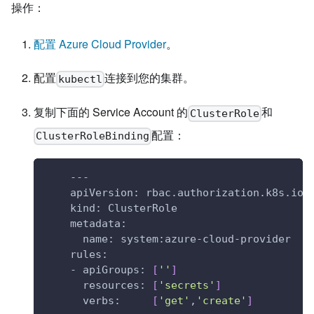
操作：
配置 Azure Cloud Provider
。
配置
连接到您的集群。
kubectl
复制下面的 Service Account 的
和
ClusterRole
配置：
ClusterRoleBinding
    ---
    apiVersion: rbac.authorization.k8s.io/
    kind: ClusterRole
    metadata:
      name: system:azure-cloud-provider
    rules:
    - apiGroups: 
[
''
]
      resources: 
[
'secrets'
]
      verbs:     
[
'get'
,
'create'
]