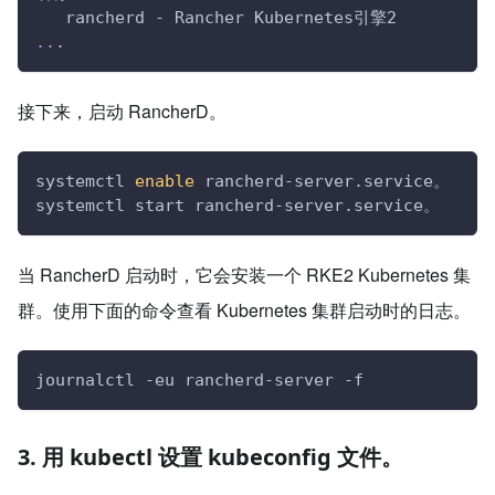
   rancherd - Rancher Kubernetes引擎2
..
.
接下来，启动 RancherD。
systemctl 
enable
 rancherd-server.service。
systemctl start rancherd-server.service。
当 RancherD 启动时，它会安装一个 RKE2 Kubernetes 集
群。使用下面的命令查看 Kubernetes 集群启动时的日志。
journalctl -eu rancherd-server -f
3. 用 kubectl 设置 kubeconfig 文件。