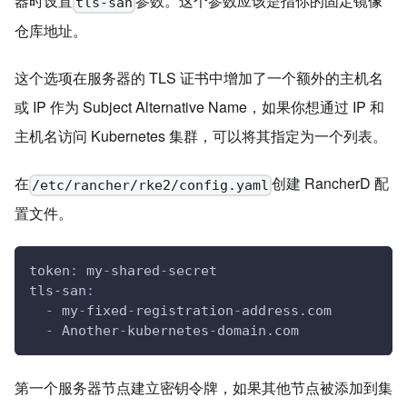
器时设置
参数。这个参数应该是指你的固定镜像
tls-san
仓库地址。
这个选项在服务器的 TLS 证书中增加了一个额外的主机名
或 IP 作为 Subject Alternative Name，如果你想通过 IP 和
主机名访问 Kubernetes 集群，可以将其指定为一个列表。
在
创建 RancherD 配
/etc/rancher/rke2/config.yaml
置文件。
token
:
 my
-
shared
-
secret
tls-san
:
-
 my
-
fixed
-
registration
-
address.com
-
 Another
-
kubernetes
-
domain.com
第一个服务器节点建立密钥令牌，如果其他节点被添加到集