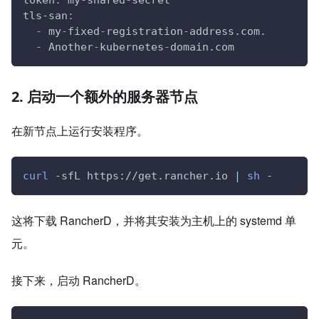
tls-san
:
-
 my
-
fixed
-
registration
-
address.com.
-
 Another
-
kubernetes
-
domain.com
2. 启动一个额外的服务器节点
在新节点上运行安装程序。
curl
 -sfL https://get.rancher.io 
|
sh
 -
这将下载 RancherD，并将其安装为主机上的 systemd 单
元。
接下来，启动 RancherD。