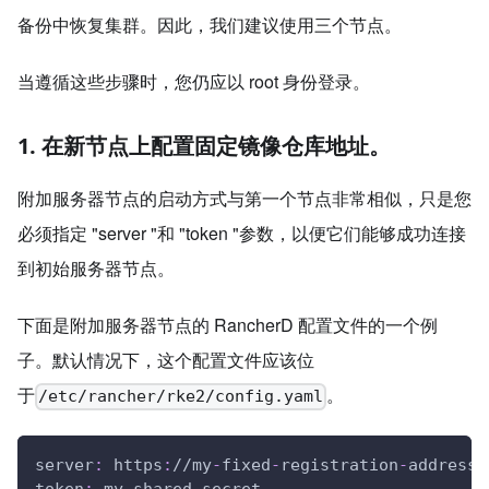
备份中恢复集群。因此，我们建议使用三个节点。
当遵循这些步骤时，您仍应以 root 身份登录。
1. 在新节点上配置固定镜像仓库地址。
附加服务器节点的启动方式与第一个节点非常相似，只是您
必须指定 "server "和 "token "参数，以便它们能够成功连接
到初始服务器节点。
下面是附加服务器节点的 RancherD 配置文件的一个例
子。默认情况下，这个配置文件应该位
于
。
/etc/rancher/rke2/config.yaml
server
:
 https
:
//my
-
fixed
-
registration
-
address.
token
:
 my
-
shared
-
secret