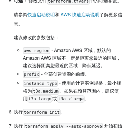
可选：
修改文件
中的可选参数。
terraform.tfvars
请参阅
快速启动说明
和
AWS 快速启动说明
了解更多信
息。
建议修改的参数包括：
- Amazon AWS 区域，默认的
aws_region
Amazon AWS 区域不一定是距离您最近的区域，
建议选择距离您最近的区域，降低延迟。
- 全部创建资源的前缀。
prefix
- 使用的计算实例规格，最小规
instance_type
格为
。如果在预算范围内，建议使
t3a.medium
用
或
。
t3a.large
t3a.xlarge
执行
。
terraform init
执行
开始初始
terraform apply --auto-approve