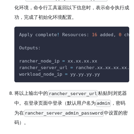
化环境，命令行工具返回以下信息时，表示命令执行成
功，完成了初始化环境配置。
Apply complete
!
 Resources: 
16
 added, 
0
 cha
Outputs:
rancher_node_ip 
=
 xx.xx.xx.xx
rancher_server_url 
=
 rancher.xx.xx.xx.xx.s
workload_node_ip 
=
 yy.yy.yy.yy
将以上输出中的
粘贴到浏览器
rancher_server_url
中。在登录页面中登录（默认用户名为
，密码
admin
为在
中设置的密
rancher_server_admin_password
码）。