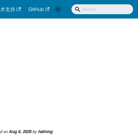
技术支持
GitHub
ed
on
Aug 6, 2026
by
hailong