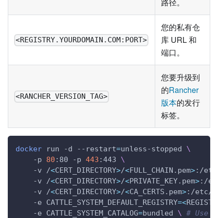
路径。
您的私有仓
库 URL 和
<REGISTRY.YOURDOMAIN.COM:PORT>
端口。
您要升级到
的
Rancher
<RANCHER_VERSION_TAG>
版本
的发行
标签。
docker
 run -d --restart
=
unless-stopped 
\
    -p 
80
:80 -p 
443
:443 
\
    -v /
<
CERT_DIRECTORY
>
/
<
FULL_CHAIN.pem
>
:/etc
    -v /
<
CERT_DIRECTORY
>
/
<
PRIVATE_KEY.pem
>
:/et
    -v /
<
CERT_DIRECTORY
>
/
<
CA_CERTS.pem
>
:/etc/r
    -e 
CATTLE_SYSTEM_DEFAULT_REGISTRY
=
<
REGISTR
    -e 
CATTLE_SYSTEM_CATALOG
=
bundled 
\
# Use t