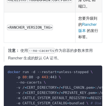
端口。
您要升级到
的
Rancher
<RANCHER_VERSION_TAG>
版本
的发行
标签。
注意：
使用
作为容器的参数来禁用
--no-cacerts
Rancher 生成的默认 CA 证书。
docker
 run -d --restart
=
unless-stopped 
\
    -p 
80
:80 -p 
443
:443 
\
    --no-cacerts 
\
    -v /
<
CERT_DIRECTORY
>
/
<
FULL_CHAIN.pem
>
:/etc
    -v /
<
CERT_DIRECTORY
>
/
<
PRIVATE_KEY.pem
>
:/et
    -e 
CATTLE_SYSTEM_DEFAULT_REGISTRY
=
<
REGISTR
    -e 
CATTLE_SYSTEM_CATALOG
=
bundled 
\
# Use t