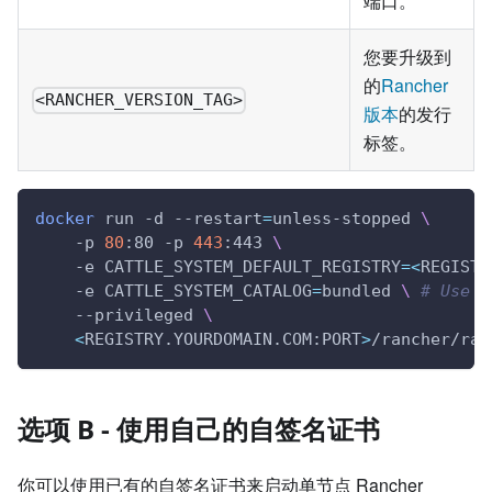
端口。
您要升级到
的
Rancher
<RANCHER_VERSION_TAG>
版本
的发行
标签。
docker
 run -d --restart
=
unless-stopped 
\
    -p 
80
:80 -p 
443
:443 
\
    -e 
CATTLE_SYSTEM_DEFAULT_REGISTRY
=
<
REGISTR
    -e 
CATTLE_SYSTEM_CATALOG
=
bundled 
\
# Use t
    --privileged 
\
<
REGISTRY.YOURDOMAIN.COM:PORT
>
/rancher/ran
选项 B - 使用自己的自签名证书
你可以使用已有的自签名证书来启动单节点 Rancher