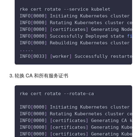
rke cert rotate --service kubelet
INFO
[
0000
]
 Initiating Kubernetes cluster
INFO
[
0000
]
 Rotating Kubernetes cluster cer
INFO
[
0000
]
[
certificates
]
 Generating Node 
INFO
[
0000
]
 Successfully Deployed state 
fil
INFO
[
0000
]
 Rebuilding Kubernetes cluster w
..
..
.
INFO
[
0033
]
[
worker
]
 Successfully restarted
轮换 CA 和所有服务证书
rke cert rotate --rotate-ca
INFO
[
0000
]
 Initiating Kubernetes cluster
INFO
[
0000
]
 Rotating Kubernetes cluster cer
INFO
[
0000
]
[
certificates
]
 Generating CA ku
INFO
[
0000
]
[
certificates
]
 Generating Kuber
INFO
[
0000
]
[
certificates
]
 Generating Kuber