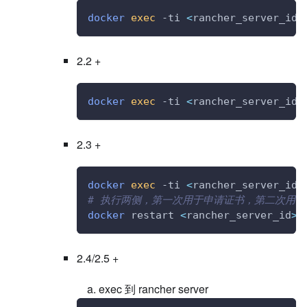
docker
exec
 -ti 
<
rancher_server_id
>
2.2 +
docker
exec
 -ti 
<
rancher_server_id
>
2.3 +
docker
exec
 -ti 
<
rancher_server_id
>
# 执行两侧，第一次用于申请证书，第二次用
docker
 restart 
<
rancher_server_id
>
2.4/2.5 +
exec 到 rancher server