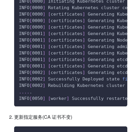
INFO
[
0000
]
 Initiating Kubernetes cluster
INFO
[
0000
]
 Rotating Kubernetes cluster cer
INFO
[
0000
]
[
certificates
]
 Generating Kuber
INFO
[
0000
]
[
certificates
]
 Generating Kube 
INFO
[
0000
]
[
certificates
]
 Generating Kube 
INFO
[
0001
]
[
certificates
]
 Generating Kube 
INFO
[
0001
]
[
certificates
]
 Generating Node 
INFO
[
0001
]
[
certificates
]
 Generating admin
INFO
[
0001
]
[
certificates
]
 Generating Kuber
INFO
[
0001
]
[
certificates
]
 Generating etcd-
INFO
[
0001
]
[
certificates
]
 Generating etcd-
INFO
[
0002
]
[
certificates
]
 Generating etcd-
INFO
[
0002
]
 Successfully Deployed state 
fil
INFO
[
0002
]
 Rebuilding Kubernetes cluster w
..
..
.
INFO
[
0050
]
[
worker
]
 Successfully restarted
更新指定服务(CA 证书不变)