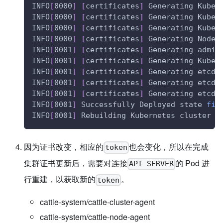
INFO
[
0000
]
[
certificates
]
 Generating Kube 
INFO
[
0000
]
[
certificates
]
 Generating Kube 
INFO
[
0000
]
[
certificates
]
 Generating Kube 
INFO
[
0000
]
[
certificates
]
 Generating Node 
INFO
[
0001
]
[
certificates
]
 Generating admin
INFO
[
0001
]
[
certificates
]
 Generating Kuber
INFO
[
0001
]
[
certificates
]
 Generating etcd-
INFO
[
0001
]
[
certificates
]
 Generating etcd-
INFO
[
0001
]
[
certificates
]
 Generating etcd-
INFO
[
0001
]
 Successfully Deployed state 
fil
INFO
[
0001
]
 Rebuilding Kubernetes cluster w
因为证书改变，相应的
也会变化，所以在完成
token
集群证书更新后，需要对连接
的 Pod 进
API SERVER
行重建，以获取新的
。
token
cattle-system/cattle-cluster-agent
cattle-system/cattle-node-agent