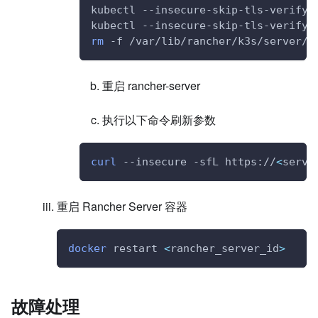
kubectl --insecure-skip-tls-verify 
kubectl --insecure-skip-tls-verify 
rm
 -f /var/lib/rancher/k3s/server/t
重启 rancher-server
执行以下命令刷新参数
curl
 --insecure -sfL https://
<
serve
重启 Rancher Server 容器
docker
 restart 
<
rancher_server_id
>
故障处理