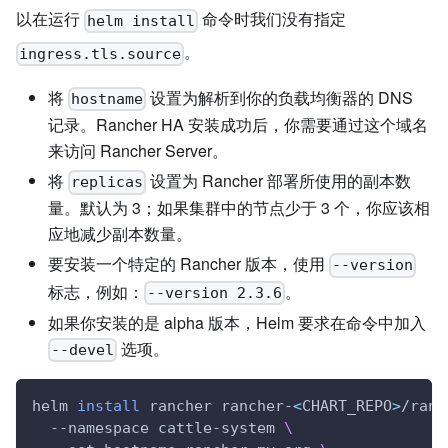
以在运行
命令时我们没有指定
helm install
。
ingress.tls.source
将
设置为解析到你的负载均衡器的 DNS
hostname
记录。Rancher HA 安装成功后，你需要通过这个域名
来访问 Rancher Server。
将
设置为 Rancher 部署所使用的副本数
replicas
量。默认为 3；如果集群中的节点少于 3 个，你应该相
应地减少副本数量。
要安装一个特定的 Rancher 版本，使用
--version
标志，例如：
。
--version 2.3.6
如果你安装的是 alpha 版本，Helm 要求在命令中加入
选项。
--devel
helm 
install
 rancher rancher-
<
CHART_REPO
>
/ranc
  --namespace cattle-system 
\