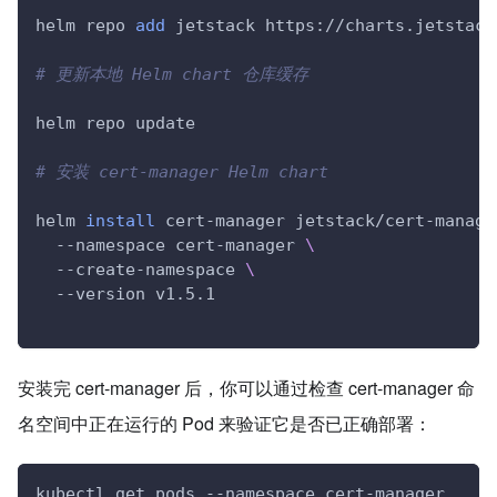
helm repo 
add
 jetstack https://charts.jetstack
# 更新本地 Helm chart 仓库缓存
helm repo update
# 安装 cert-manager Helm chart
helm 
install
 cert-manager jetstack/cert-manage
  --namespace cert-manager 
\
  --create-namespace 
\
  --version v1.5.1
安装完 cert-manager 后，你可以通过检查 cert-manager 命
名空间中正在运行的 Pod 来验证它是否已正确部署：
kubectl get pods --namespace cert-manager