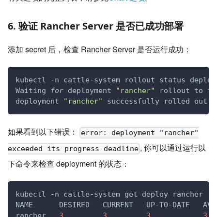
6. 验证 Rancher Server 是否已成功部署
添加 secret 后，检查 Rancher Server 是否运行成功：
kubectl -n cattle-system rollout status deploy
Waiting 
for
 deployment 
"rancher"
 rollout to fi
deployment 
"rancher"
 successfully rolled out
如果看到以下错误：
error: deployment "rancher"
, 你可以通过运行以
exceeded its progress deadline
下命令来检查 deployment 的状态：
kubectl -n cattle-system get deploy rancher
NAME      DESIRED   CURRENT   UP-TO-DATE   AVA
rancher   
3
3
3
3
  