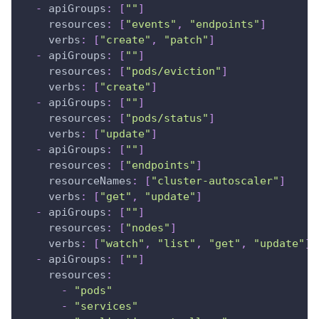
-
apiGroups
:
[
""
]
resources
:
[
"events"
,
"endpoints"
]
verbs
:
[
"create"
,
"patch"
]
-
apiGroups
:
[
""
]
resources
:
[
"pods/eviction"
]
verbs
:
[
"create"
]
-
apiGroups
:
[
""
]
resources
:
[
"pods/status"
]
verbs
:
[
"update"
]
-
apiGroups
:
[
""
]
resources
:
[
"endpoints"
]
resourceNames
:
[
"cluster-autoscaler"
]
verbs
:
[
"get"
,
"update"
]
-
apiGroups
:
[
""
]
resources
:
[
"nodes"
]
verbs
:
[
"watch"
,
"list"
,
"get"
,
"update"
]
-
apiGroups
:
[
""
]
resources
:
-
"pods"
-
"services"