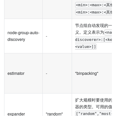
<min>:<max>:<其他.
<min>:<max>:<其他.
节点组自动发现的一
义。定义表示为
node-group-auto-
<nam
-
discovery
discoverer>:[<key
<value>]]
estimator
-
"binpacking"
扩大规模时要使用的
器的类型。可用的值
expander
"random"
["random","most-