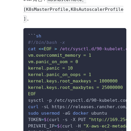
[K8sMasterProfile,K8sAutoscalerProfile
。
]
``
`
sh
#!/bin/bash -x
cat
<<
EOF
>
 /etc/sysctl.d/90-kubelet.co
vm.overcommit_memory = 1
vm.panic_on_oom = 0
kernel.panic = 10
kernel.panic_on_oops = 1
kernel.keys.root_maxkeys = 1000000
kernel.keys.root_maxbytes = 25000000
EOF
sysctl -p /etc/sysctl.d/90-kubelet.conf
curl
 -sL https://releases.rancher.com/i
sudo
usermod
 -aG 
docker
 ubuntu
TOKEN
=
$(
curl -s -X PUT 
"http://169.254.
PRIVATE_IP
=
$(
curl -H 
"X-aws-ec2-metadat