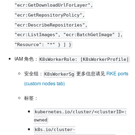
"ecr:GetDownloadUrlForLayer",
"ecr:GetRepositoryPolicy",
"ecr:DescribeRepositories",
"ecr:ListImages", "ecr:BatchGetImage" ],
"Resource": "*" } ] }
IAM 角色：
K8sWorkerRole: [K8sWorkerProfile]
安全组：
更多信息请见
RKE ports
K8sWorkerSg
(custom nodes tab)
标签：
kubernetes.io/cluster/<clusterID>:
owned
k8s.io/cluster-