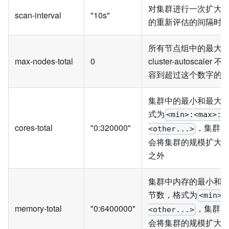
对集群进行一次扩大
scan-interval
"10s"
的重新评估的间隔时
所有节点组中的最大
max-nodes-total
0
cluster-autoscale
容到超过这个数字的
集群中的最小和最大
式为
<min>:<max>:
cores-total
"0:320000"
，集群自
<other...>
会将集群的规模扩大
之外
集群中内存的最小和
节数，格式为
<min>:
memory-total
"0:6400000"
，集群自
<other...>
会将集群的规模扩大