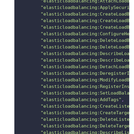
"elasticloadbalancing:AttachLoadBa
"elasticloadbalancing:ApplySecurit
"elasticloadbalancing:CreateLoadBa
"elasticloadbalancing:CreateLoadBa
"elasticloadbalancing:CreateLoadBa
"elasticloadbalancing:ConfigureHea
"elasticloadbalancing:DeleteLoadBa
"elasticloadbalancing:DeleteLoadBa
"elasticloadbalancing:DescribeLoad
"elasticloadbalancing:DescribeLoad
"elasticloadbalancing:DetachLoadBa
"elasticloadbalancing:DeregisterIn
"elasticloadbalancing:ModifyLoadBa
"elasticloadbalancing:RegisterInst
"elasticloadbalancing:SetLoadBalan
"elasticloadbalancing:AddTags"
,
"elasticloadbalancing:CreateListen
"elasticloadbalancing:CreateTarget
"elasticloadbalancing:DeleteListen
"elasticloadbalancing:DeleteTarget
"elasticloadbalancing:DescribeList