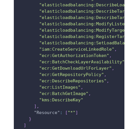
"elasticloadbalancing:DescribeLoad
"elasticloadbalancing:DescribeTarg
"elasticloadbalancing:DescribeTarg
"elasticloadbalancing:ModifyListen
"elasticloadbalancing:ModifyTarget
"elasticloadbalancing:RegisterTarg
"elasticloadbalancing:SetLoadBalan
"iam:CreateServiceLinkedRole"
,
"ecr:GetAuthorizationToken"
,
"ecr:BatchCheckLayerAvailability"
,
"ecr:GetDownloadUrlForLayer"
,
"ecr:GetRepositoryPolicy"
,
"ecr:DescribeRepositories"
,
"ecr:ListImages"
,
"ecr:BatchGetImage"
,
"kms:DescribeKey"
]
,
"Resource"
:
[
"*"
]
}
]