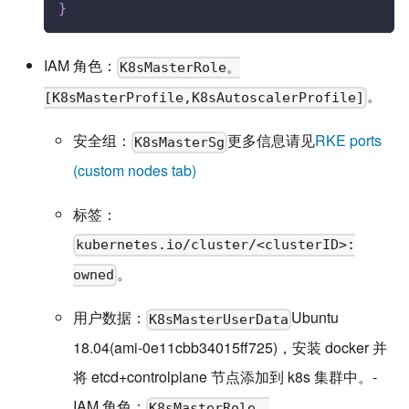
}
IAM 角色：
K8sMasterRole。
。
[K8sMasterProfile,K8sAutoscalerProfile]
安全组：
更多信息请见
RKE ports
K8sMasterSg
(custom nodes tab)
标签：
kubernetes.io/cluster/<clusterID>:
。
owned
用户数据：
Ubuntu
K8sMasterUserData
18.04(ami-0e11cbb34015ff725)，安装 docker 并
将 etcd+controlplane 节点添加到 k8s 集群中。-
IAM 角色：
K8sMasterRole。