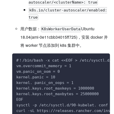
autoscaler/<clusterName>: true
k8s.io/cluster-autoscaler/enabled:
true
用户数据：
Ubuntu
K8sWorkerUserData
18.04(ami-0e11cbb34015ff725)，安装 docker 并
将 worker 节点添加到 k8s 集群中。
#！/bin/bash -x cat <<EOF > /etc/sysctl.d/9
vm.overcommit_memory = 1
vm.panic_on_oom = 0
kernel.panic = 10
kernel. panic_on_oops = 1
kernel.keys.root_maxkeys = 1000000
kernel.keys.root_maxbytes = 25000000
EOF
sysctl -p /etc/sysctl.d/90-kubelet. conf
curl -sL https://releases.rancher.com/inst