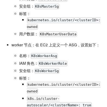
安全组：
K8sMasterSg
标签：
kubernetes.io/cluster/<clusterID>:
owned
用户数据：
K8sMasterUserData
worker 节点：在 EC2 上定义一个 ASG，设置如下：
名称：
K8sWorkerAsg
IAM 角色：
K8sWorkerRole
安全组：
K8sWorkerSg
标签：
kubernetes.io/cluster/<clusterID>:
owned
k8s.io/cluster-
autoscaler/<clusterName>: true