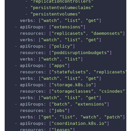
-
"replicationcontrollers"
-
"persistentvolumeclaims"
-
"persistentvolumes"
verbs
:
[
"watch"
,
"list"
,
"get"
]
-
apiGroups
:
[
"extensions"
]
resources
:
[
"replicasets"
,
"daemonsets"
]
verbs
:
[
"watch"
,
"list"
,
"get"
]
-
apiGroups
:
[
"policy"
]
resources
:
[
"poddisruptionbudgets"
]
verbs
:
[
"watch"
,
"list"
]
-
apiGroups
:
[
"apps"
]
resources
:
[
"statefulsets"
,
"replicasets"
,
verbs
:
[
"watch"
,
"list"
,
"get"
]
-
apiGroups
:
[
"storage.k8s.io"
]
resources
:
[
"storageclasses"
,
"csinodes"
]
verbs
:
[
"watch"
,
"list"
,
"get"
]
-
apiGroups
:
[
"batch"
,
"extensions"
]
resources
:
[
"jobs"
]
verbs
:
[
"get"
,
"list"
,
"watch"
,
"patch"
]
-
apiGroups
:
[
"coordination.k8s.io"
]
resources
:
[
"leases"
]