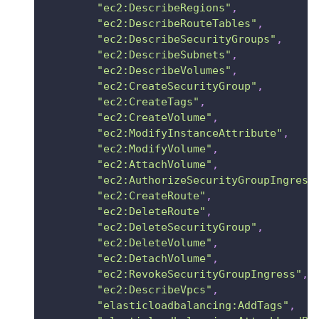
"ec2:DescribeRegions"
,
"ec2:DescribeRouteTables"
,
"ec2:DescribeSecurityGroups"
,
"ec2:DescribeSubnets"
,
"ec2:DescribeVolumes"
,
"ec2:CreateSecurityGroup"
,
"ec2:CreateTags"
,
"ec2:CreateVolume"
,
"ec2:ModifyInstanceAttribute"
,
"ec2:ModifyVolume"
,
"ec2:AttachVolume"
,
"ec2:AuthorizeSecurityGroupIngress
"ec2:CreateRoute"
,
"ec2:DeleteRoute"
,
"ec2:DeleteSecurityGroup"
,
"ec2:DeleteVolume"
,
"ec2:DetachVolume"
,
"ec2:RevokeSecurityGroupIngress"
,
"ec2:DescribeVpcs"
,
"elasticloadbalancing:AddTags"
,