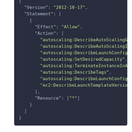
{
"Version"
:
"2012-10-17"
,
"Statement"
:
[
{
"Effect"
:
"Allow"
,
"Action"
:
[
"autoscaling:DescribeAutoScalingGr
"autoscaling:DescribeAutoScalingIn
"autoscaling:DescribeLaunchConfigu
"autoscaling:SetDesiredCapacity"
,
"autoscaling:TerminateInstanceInAu
"autoscaling:DescribeTags"
,
"autoscaling:DescribeLaunchConfigu
"ec2:DescribeLaunchTemplateVersion
]
,
"Resource"
:
[
"*"
]
}
]
}