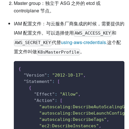
Master group：独立于 ASG 之外的 etcd 或
controlplane 节点。
IAM 配置文件：与云服务厂商集成的时候，需要提供的
IAM 配置文件。可以选择使用
和
AWS_ACCESS_KEY
代替
using-aws-credentials.
这个配
AWS_SECRET_KEY
置文件叫做
。
K8sMasterProfile
{
"Version"
:
"2012-10-17"
,
"Statement"
:
[
{
"Effect"
:
"Allow"
,
"Action"
:
[
"autoscaling:DescribeAutoScalingGr
"autoscaling:DescribeLaunchConfigu
"autoscaling:DescribeTags"
,
"ec2:DescribeInstances"
,