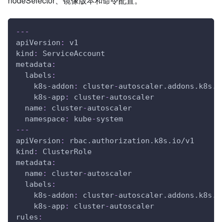
nodeSelector、镜像版本和命令配置。
---
apiVersion
:
 v1
kind
:
 ServiceAccount
metadata
:
labels
:
k8s-addon
:
 cluster
-
autoscaler.addons.k8s.i
k8s-app
:
 cluster
-
autoscaler
name
:
 cluster
-
autoscaler
namespace
:
 kube
-
system
---
apiVersion
:
 rbac.authorization.k8s.io/v1
kind
:
 ClusterRole
metadata
:
name
:
 cluster
-
autoscaler
labels
:
k8s-addon
:
 cluster
-
autoscaler.addons.k8s.i
k8s-app
:
 cluster
-
autoscaler
rules
: