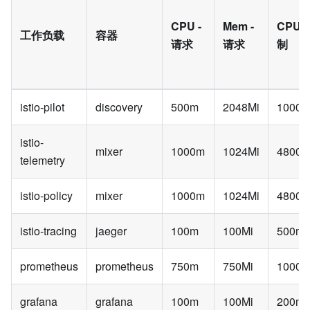
CPU -
Mem -
CPU -
工作负载
容器
请求
请求
制
istio-pilot
discovery
500m
2048Mi
1000
istio-
mixer
1000m
1024Mi
4800
telemetry
istio-policy
mixer
1000m
1024Mi
4800
istio-tracing
jaeger
100m
100Mi
500m
prometheus
prometheus
750m
750Mi
1000
grafana
grafana
100m
100Mi
200m