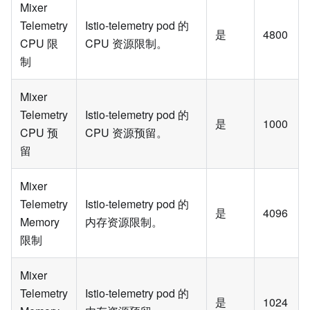
Mixer
Telemetry
Istio-telemetry pod 的
是
4800
CPU 限
CPU 资源限制。
制
Mixer
Telemetry
Istio-telemetry pod 的
是
1000
CPU 预
CPU 资源预留。
留
Mixer
Telemetry
Istio-telemetry pod 的
是
4096
Memory
内存资源限制。
限制
Mixer
Telemetry
Istio-telemetry pod 的
是
1024