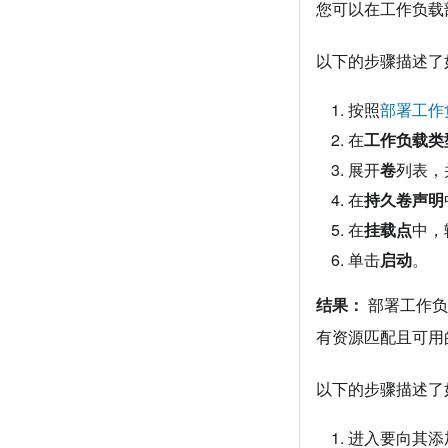
您可以在工作负载
以下的步骤描述了如
按照
部署工作
在
工作负载类
展开
卷
列表，
在
持久卷声明
在
挂载点
中，
单击
启动
。
结果：
部署工作负载
有资源匹配且可用的 PV
以下的步骤描述了如
进入要向其添