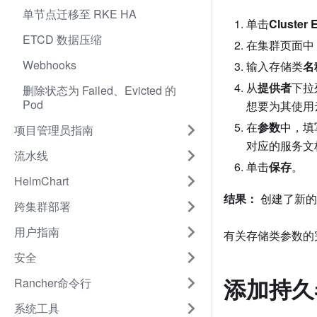
单节点迁移至 RKE HA
单击
Cluster 
ETCD 数据压缩
在集群页面中
Webhooks
输入存储类
名
从
提供者
下拉
删除状态为 Failed、Evicted 的
Pod
想要为其使用
在
参数
中，填
项目管理员指南
对应的服务文
流水线
单击
保存
。
HelmChart
结果：
创建了新的
跨集群部署
用户指南
有关存储类参数的
安全
添加持久
Rancher命令行
系统工具