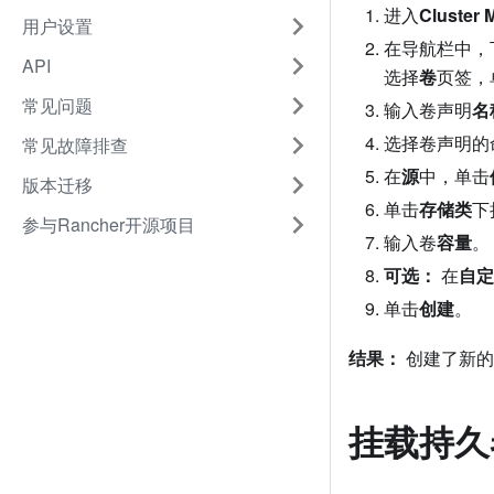
进入
Cluster 
用户设置
在导航栏中，
API
选择
卷
页签，
常见问题
输入卷声明
名
选择卷声明的
常见故障排查
在
源
中，单击
版本迁移
单击
存储类
下
参与Rancher开源项目
输入卷
容量
。
可选：
在
自定
单击
创建
。
结果：
创建了新的
挂载持久