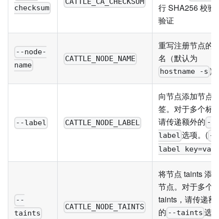
CATTLE_CA_CHECKSUM
行 SHA256 校
checksum
验证
重写注册节点的
--node-
名（默认为
CATTLE_NODE_NAME
name
)
hostname -s
向节点添加节点
签。对于多个标
请传递额外的
--
--label
CATTLE_NODE_LABEL
选项。(
label
--
label key=val
将节点 taints 添
节点。对于多个
taints，请传递额
--
CATTLE_NODE_TAINTS
的
选
--taints
taints