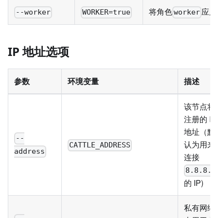
将角色
应用
--worker
WORKER=true
worker
IP 地址选项
参数
环境变量
描述
该节点将
注册的 IP
地址（默
--
认为用来
CATTLE_ADDRESS
address
连接
8.8.8.8
的 IP)
私有网络