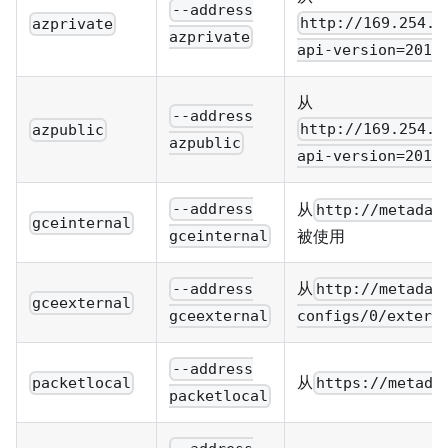
--address
http://169.254.1
azprivate
azprivate
api-version=2017
从
--address
http://169.254.1
azpublic
azpublic
api-version=2017
从
--address
http://metadat
gceinternal
被使用
gceinternal
从
--address
http://metadat
gceexternal
gceexternal
configs/0/extern
--address
从
packetlocal
https://metada
packetlocal