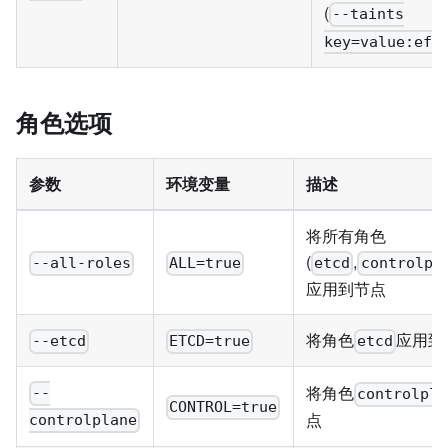
(
--taints
key=value:eff
角色选项
参数
环境变量
描述
将所有角色
(
,
--all-roles
ALL=true
etcd
controlpl
应用到节点
将角色
应用到
--etcd
ETCD=true
etcd
将角色
--
controlpla
CONTROL=true
点
controlplane