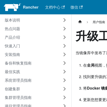
Rancher
文档中心
微信
版本说明
用户指南
热点问题
升级
产品介绍
快速入门
当镜像库中发布了
安装指南
备份和恢复指南
在
全局
视图，
最佳实践
找到要升级的
系统管理员指南
将
Docker 镜
创建集群
集群管理员指南
更新您想要更
项目管理员指南