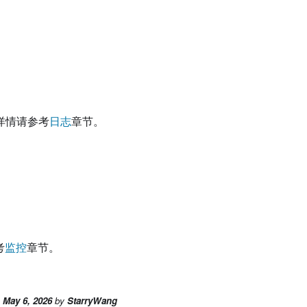
集成。详情请参考
日志
章节。
考
监控
章节。
n
May 6, 2026
by
StarryWang