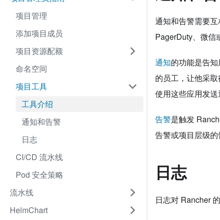
项目管理
通知和告警需要互相
添加项目成员
PagerDuty、微
项目资源配额
通知
的功能是告知
命名空间
的员工，让他采取行动。
项目工具
使用这些应用发送
工具介绍
告警
是触发 Ra
通知和告警
告警或项目层级的
日志
CI/CD 流水线
日志
Pod 安全策略
流水线
日志对 Ranch
HelmChart